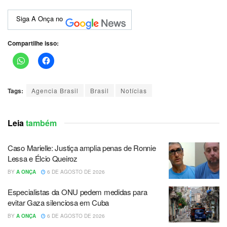
Siga A Onça no
Compartilhe isso:
Tags:
Agencia Brasil
Brasil
Notícias
Leia
também
Caso Marielle: Justiça amplia penas de Ronnie
Lessa e Élcio Queiroz
BY
A ONÇA
6 DE AGOSTO DE 2026
Especialistas da ONU pedem medidas para
evitar Gaza silenciosa em Cuba
BY
A ONÇA
6 DE AGOSTO DE 2026