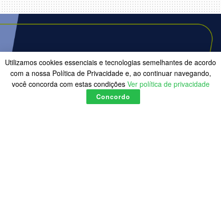
Utilizamos cookies essenciais e tecnologias semelhantes de acordo
com a nossa Política de Privacidade e, ao continuar navegando,
você concorda com estas condições
Ver política de privacidade
Concordo
Comissão adia de novo
votação de projeto contra
casamento homoafetivo
A
by
A Onça
21:02 quarta-feira, 27 setembro 2023
A