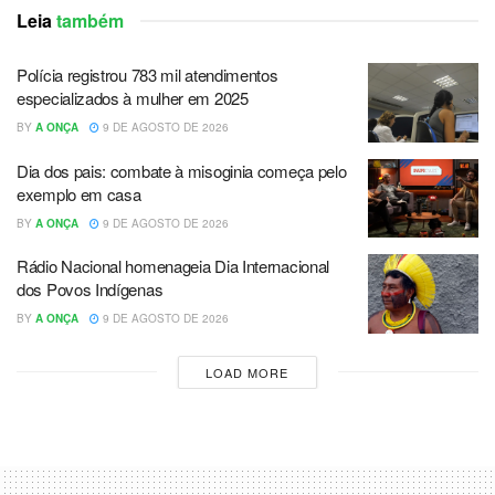
Leia
também
Polícia registrou 783 mil atendimentos
especializados à mulher em 2025
BY
A ONÇA
9 DE AGOSTO DE 2026
Dia dos pais: combate à misoginia começa pelo
exemplo em casa
BY
A ONÇA
9 DE AGOSTO DE 2026
Rádio Nacional homenageia Dia Internacional
dos Povos Indígenas
BY
A ONÇA
9 DE AGOSTO DE 2026
LOAD MORE