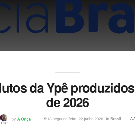
dutos da Ypê produzidos a
de 2026
by
A Onça
15:18 segunda-feira, 22 junho 2026
in
Brasil
A