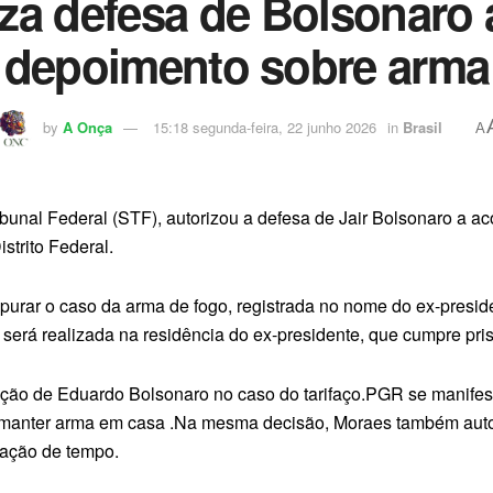
iza defesa de Bolsonaro
depoimento sobre arma
by
A Onça
15:18 segunda-feira, 22 junho 2026
in
Brasil
A
bunal Federal (STF), autorizou a defesa de Jair Bolsonaro a 
istrito Federal.
apurar o caso da arma de fogo, registrada no nome do ex-presi
será realizada na residência do ex-presidente, que cumpre pris
ação de Eduardo Bolsonaro no caso do tarifaço.PGR se manifes
e manter arma em casa .Na mesma decisão, Moraes também auto
tação de tempo.