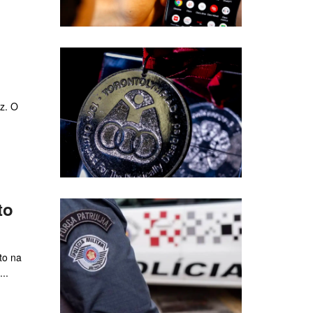
z. O
to
to na
..