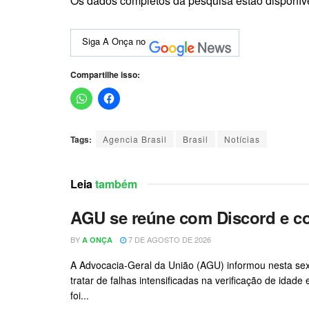
Os dados completos da pesquisa estão disponívei
Siga A Onça no
Compartilhe isso:
Tags:
Agencia Brasil
Brasil
Notícias
Leia
também
AGU se reúne com Discord e co
BY
7 DE AGOSTO DE 2026
A ONÇA
A Advocacia-Geral da União (AGU) informou nesta sext
tratar de falhas intensificadas na verificação de idad
foi...