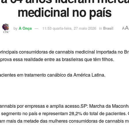
medicinal no país
A
by
A Onça
11:53 quarta-feira, 27 maio 2026
in
Brasil
A
incipais consumidoras de cannabis medicinal importada no Bra
a essa realidade entre as brasileiras que têm filhos.
acientes em tratamento canábico da América Latina.
 cannabis por empresas e amplia acesso.SP: Marcha da Maconha
 segmento no país e representam 28,2% do total de pacientes.
tam mais da metade das mulheres consumidoras de cannabis med