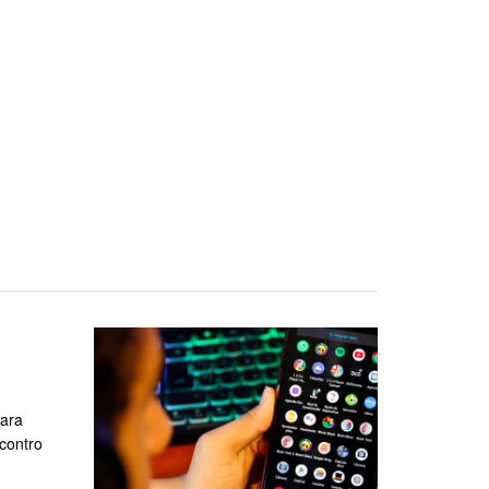
para
ncontro