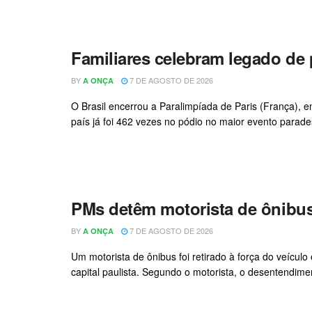
Familiares celebram legado de 
BY
7 DE AGOSTO DE 2026
A ONÇA
O Brasil encerrou a Paralimpíada de Paris (França), e
país já foi 462 vezes no pódio no maior evento parades
PMs detêm motorista de ônibu
BY
7 DE AGOSTO DE 2026
A ONÇA
Um motorista de ônibus foi retirado à força do veículo
capital paulista. Segundo o motorista, o desentendime