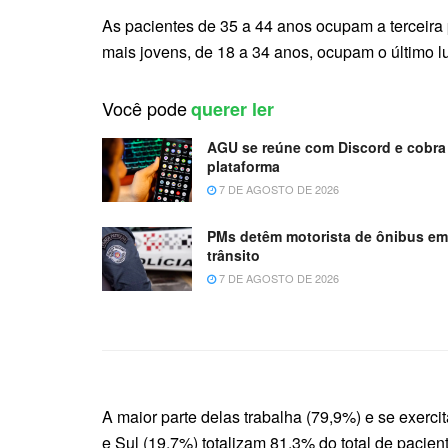
As pacientes de 35 a 44 anos ocupam a terceir
mais jovens, de 18 a 34 anos, ocupam o último 
Você pode
querer ler
AGU se reúne com Discord e cobra 
plataforma
7 DE AGOSTO DE 2026
PMs detêm motorista de ônibus e
trânsito
7 DE AGOSTO DE 2026
A maior parte delas trabalha (79,9%) e se exerc
e Sul (19,7%) totalizam 81,3% do total de pacien