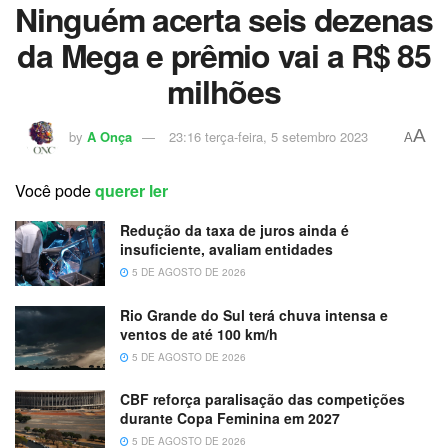
Ninguém acerta seis dezenas
da Mega e prêmio vai a R$ 85
milhões
A
by
A Onça
23:16 terça-feira, 5 setembro 2023
A
Você pode
querer ler
Redução da taxa de juros ainda é
insuficiente, avaliam entidades
5 DE AGOSTO DE 2026
Rio Grande do Sul terá chuva intensa e
ventos de até 100 km/h
5 DE AGOSTO DE 2026
CBF reforça paralisação das competições
durante Copa Feminina em 2027
5 DE AGOSTO DE 2026