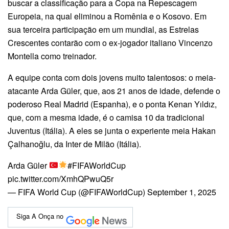
buscar a classificação para a Copa na Repescagem
Europeia, na qual eliminou a Romênia e o Kosovo. Em
sua terceira participação em um mundial, as Estrelas
Crescentes contarão com o ex-jogador italiano Vincenzo
Montella como treinador.
A equipe conta com dois jovens muito talentosos: o meia-
atacante Arda Güler, que, aos 21 anos de idade, defende o
poderoso Real Madrid (Espanha), e o ponta Kenan Yıldız,
que, com a mesma idade, é o camisa 10 da tradicional
Juventus (Itália). A eles se junta o experiente meia Hakan
Çalhanoğlu, da Inter de Milão (Itália).
Arda Güler
#FIFAWorldCup
pic.twitter.com/XmhQPwuQ5r
— FIFA World Cup (@FIFAWorldCup) September 1, 2025
Siga A Onça no