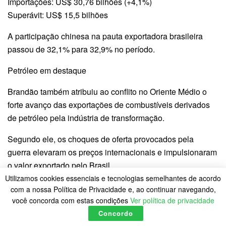
Importações: US$ 30,76 bilhões (+4,1%)
Superávit: US$ 15,5 bilhões
A participação chinesa na pauta exportadora brasileira
passou de 32,1% para 32,9% no período.
Petróleo em destaque
Brandão também atribuiu ao conflito no Oriente Médio o
forte avanço das exportações de combustíveis derivados
de petróleo pela indústria de transformação.
Segundo ele, os choques de oferta provocados pela
guerra elevaram os preços internacionais e impulsionaram
o valor exportado pelo Brasil.
Utilizamos cookies essenciais e tecnologias semelhantes de acordo
Em maio:
com a nossa Política de Privacidade e, ao continuar navegando,
você concorda com estas condições
Ver política de privacidade
Exportações de óleos combustíveis cresceram 75,2% em
Concordo
volume;