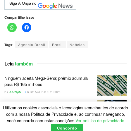
Siga A Onça no
Compartilhe isso:
Tags:
Agencia Brasil
Brasil
Notícias
Leia
também
Ninguém acerta Mega-Sena; prêmio acumula
para R$ 165 milhões
BY
A ONÇA
6 DE AGOSTO DE 2026
Pix amplia participação nos pagamentos em
Utilizamos cookies essenciais e tecnologias semelhantes de acordo
bares e restaurantes
com a nossa Política de Privacidade e, ao continuar navegando,
BY
A ONÇA
6 DE AGOSTO DE 2026
você concorda com estas condições
Ver política de privacidade
Concordo
Petrobras tem lucro líquido de R$ 52,4 bi no