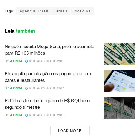
Tags:
Agencia Brasil
Brasil
Notícias
Leia
também
Ninguém acerta Mega-Sena; prêmio acumula
para R$ 165 milhões
BY
A ONÇA
6 DE AGOSTO DE 2026
Pix amplia participação nos pagamentos em
bares e restaurantes
BY
A ONÇA
6 DE AGOSTO DE 2026
Petrobras tem lucro líquido de R$ 52,4 bi no
segundo trimestre
BY
A ONÇA
6 DE AGOSTO DE 2026
LOAD MORE