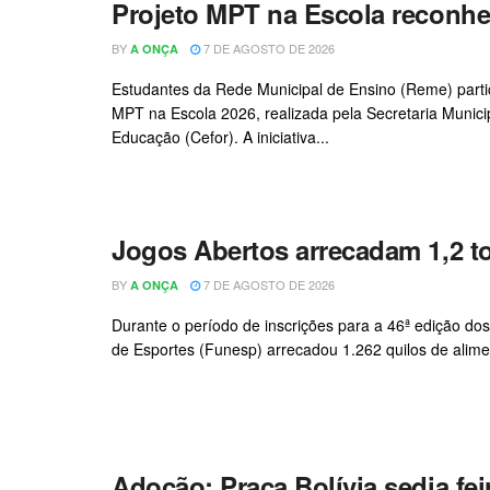
Projeto MPT na Escola reconh
BY
7 DE AGOSTO DE 2026
A ONÇA
Estudantes da Rede Municipal de Ensino (Reme) partic
MPT na Escola 2026, realizada pela Secretaria Munic
Educação (Cefor). A iniciativa...
Jogos Abertos arrecadam 1,2 t
BY
7 DE AGOSTO DE 2026
A ONÇA
Durante o período de inscrições para a 46ª edição dos
de Esportes (Funesp) arrecadou 1.262 quilos de alime
Adoção: Praça Bolívia sedia f