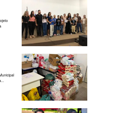
ojeto
a
Municipal
...