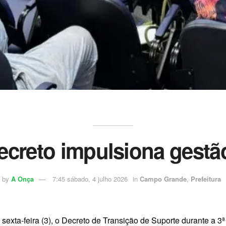
creto impulsiona gestão
by
A Onça
7:45 sábado, 4 julho 2026
in
Campo Grande
,
Prefeitura
exta-feira (3), o Decreto de Transição de Suporte durante a 3