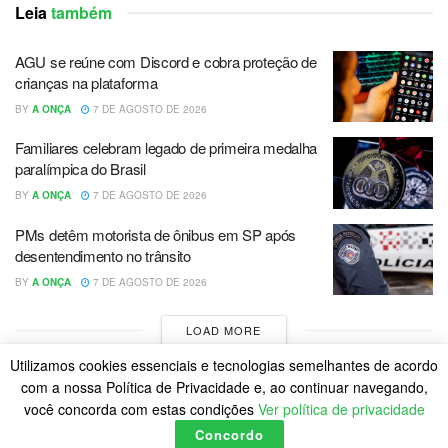
Leia
também
AGU se reúne com Discord e cobra proteção de
crianças na plataforma
BY
A ONÇA
7 DE AGOSTO DE 2026
Familiares celebram legado de primeira medalha
paralímpica do Brasil
BY
A ONÇA
7 DE AGOSTO DE 2026
PMs detêm motorista de ônibus em SP após
desentendimento no trânsito
BY
A ONÇA
7 DE AGOSTO DE 2026
LOAD MORE
Utilizamos cookies essenciais e tecnologias semelhantes de acordo
com a nossa Política de Privacidade e, ao continuar navegando,
você concorda com estas condições
Ver política de privacidade
Concordo