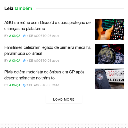
Leia
também
AGU se reúne com Discord e cobra proteção de
crianças na plataforma
BY
A ONÇA
7 DE AGOSTO DE 2026
Familiares celebram legado de primeira medalha
paralímpica do Brasil
BY
A ONÇA
7 DE AGOSTO DE 2026
PMs detêm motorista de ônibus em SP após
desentendimento no trânsito
BY
A ONÇA
7 DE AGOSTO DE 2026
LOAD MORE