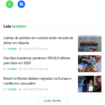
Leia
também
Leilões de petróleo em outubro terão recorde de
áreas em disputa
BY
A ONÇA
6 DE AGOSTO DE 2026
Famílias brasileiras perderam R$ 62,5 bilhões
para bets em 2025
BY
A ONÇA
6 DE AGOSTO DE 2026
Brasil no Mundo debate migração na Europa e
conflito em Jerusalém
BY
A ONÇA
6 DE AGOSTO DE 2026
LOAD MORE