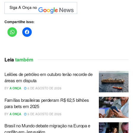
Siga A Onça no
Compartilhe isso:
Leia
também
Leilões de petróleo em outubro terão recorde de
áreas em disputa
BY
A ONÇA
6 DE AGOSTO DE 2026
Famílias brasileiras perderam R$ 62,5 bilhões
para bets em 2025
BY
A ONÇA
6 DE AGOSTO DE 2026
Brasil no Mundo debate migração na Europa e
conflito em Jerusalém