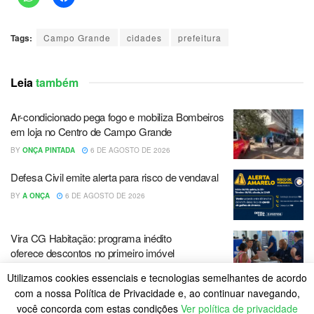
Tags:
Campo Grande
cidades
prefeitura
Leia
também
Ar-condicionado pega fogo e mobiliza Bombeiros
em loja no Centro de Campo Grande
BY
ONÇA PINTADA
6 DE AGOSTO DE 2026
Defesa Civil emite alerta para risco de vendaval
BY
A ONÇA
6 DE AGOSTO DE 2026
Vira CG Habitação: programa inédito
oferece descontos no primeiro imóvel
BY
A ONÇA
6 DE AGOSTO DE 2026
Utilizamos cookies essenciais e tecnologias semelhantes de acordo
com a nossa Política de Privacidade e, ao continuar navegando,
LOAD MORE
você concorda com estas condições
Ver política de privacidade