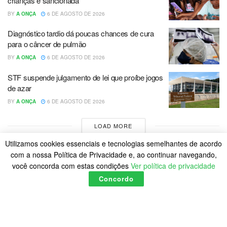
crianças é sancionada
BY
A ONÇA
6 DE AGOSTO DE 2026
Diagnóstico tardio dá poucas chances de cura
para o câncer de pulmão
BY
A ONÇA
6 DE AGOSTO DE 2026
STF suspende julgamento de lei que proíbe jogos
de azar
BY
A ONÇA
6 DE AGOSTO DE 2026
LOAD MORE
Utilizamos cookies essenciais e tecnologias semelhantes de acordo
com a nossa Política de Privacidade e, ao continuar navegando,
você concorda com estas condições
Ver política de privacidade
Concordo
Home
Política de Cookies
Posts