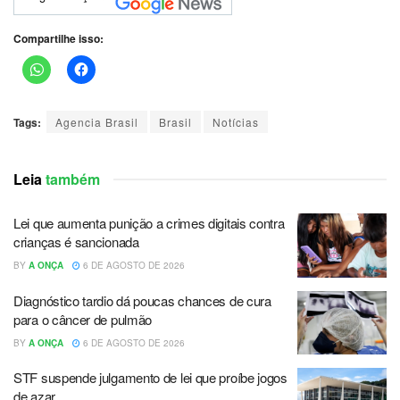
Compartilhe isso:
Tags:
Agencia Brasil
Brasil
Notícias
Leia
também
Lei que aumenta punição a crimes digitais contra
crianças é sancionada
BY
A ONÇA
6 DE AGOSTO DE 2026
Diagnóstico tardio dá poucas chances de cura
para o câncer de pulmão
BY
A ONÇA
6 DE AGOSTO DE 2026
STF suspende julgamento de lei que proíbe jogos
de azar