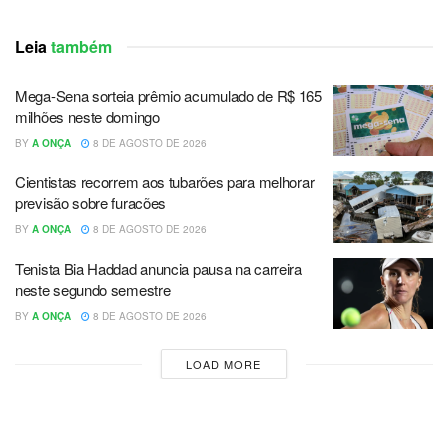
Leia
também
Mega-Sena sorteia prêmio acumulado de R$ 165
milhões neste domingo
BY
A ONÇA
8 DE AGOSTO DE 2026
Cientistas recorrem aos tubarões para melhorar
previsão sobre furacões
BY
A ONÇA
8 DE AGOSTO DE 2026
Tenista Bia Haddad anuncia pausa na carreira
neste segundo semestre
BY
A ONÇA
8 DE AGOSTO DE 2026
LOAD MORE