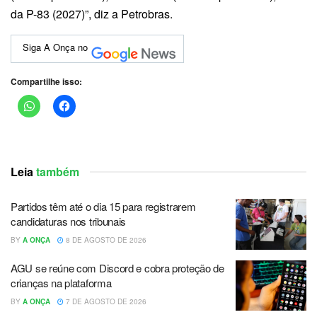
da P-83 (2027)”, diz a Petrobras.
Siga A Onça no
Compartilhe isso:
Leia
também
Partidos têm até o dia 15 para registrarem
candidaturas nos tribunais
BY
A ONÇA
8 DE AGOSTO DE 2026
AGU se reúne com Discord e cobra proteção de
crianças na plataforma
BY
A ONÇA
7 DE AGOSTO DE 2026