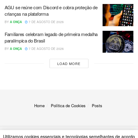
AGU se reúne com Discord e cobra proteção de
crianças na plataforma
BY
A ONÇA
7 DE AGOSTO DE 2026
Familiares celebram legado de primeira medalha
paralímpica do Brasil
BY
A ONÇA
7 DE AGOSTO DE 2026
LOAD MORE
Home
Política de Cookies
Posts
Utilizamos cookies essenciais e tecnologias semelhantes de acordo
© 2023
A Onça