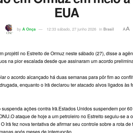
EUA
A
by
A Onça
12:33 sábado, 27 junho 2026
in
Brasil
A
m projétil no Estreito de Ormuz neste sábado (27), disse a agê
uos na pior escalada desde que assinaram um acordo prelimina
lar o acordo alcançado há duas semanas para pôr fim ao confli
adrugada, enquanto o Irã declarou ter atacado alvos ligados às
 suspenda ações contra Irã.Estados Unidos suspendem por 60 
ONU.O ataque de hoje a um petroleiro no Estreito seguiu-se a o
 Irã fez nova tentativa de afirmar seu controle sobre a rota d
emanas após meses de interrupção.