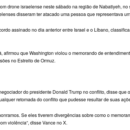
 com drone israelense neste sábado na região de Nabatiyeh, no 
raelenses disseram ter atacado uma pessoa que representava u
ordo assinado no dia anterior entre Israel e o Líbano, classifi
ã, afirmou que Washington violou o memorando de entendimento
nsões no Estreito de Ormuz.
negociador do presidente Donald Trump no conflito, disse que 
qualquer retomada do conflito que pudesse resultar de suas açõ
o honramos. Se eles tiverem divergências sobre como o memora
com violência”, disse Vance no X.