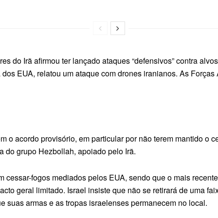
res do Irã afirmou ter lançado ataques “defensivos” contra alvo
nha dos EUA, relatou um ataque com drones iranianos. As Forç
 o acordo provisório, em particular por não terem mantido o ce
do grupo Hezbollah, apoiado pelo Irã.
m cessar-fogos mediados pelos EUA, sendo que o mais recente f
 geral limitado. Israel insiste que não se retirará de uma faix
ue suas armas e as tropas israelenses permanecem no local.