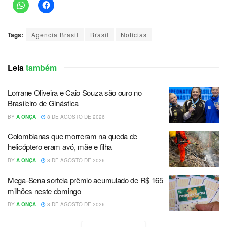
Tags:
Agencia Brasil
Brasil
Notícias
Leia
também
Lorrane Oliveira e Caio Souza são ouro no
Brasileiro de Ginástica
BY
A ONÇA
8 DE AGOSTO DE 2026
Colombianas que morreram na queda de
helicóptero eram avó, mãe e filha
BY
A ONÇA
8 DE AGOSTO DE 2026
Mega-Sena sorteia prêmio acumulado de R$ 165
milhões neste domingo
BY
A ONÇA
8 DE AGOSTO DE 2026