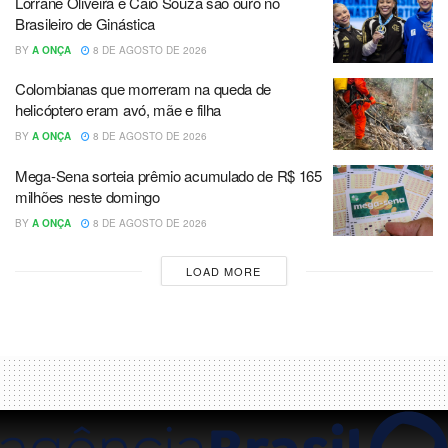
Lorrane Oliveira e Caio Souza são ouro no
Brasileiro de Ginástica
BY
A ONÇA
8 DE AGOSTO DE 2026
Colombianas que morreram na queda de
helicóptero eram avó, mãe e filha
BY
A ONÇA
8 DE AGOSTO DE 2026
Mega-Sena sorteia prêmio acumulado de R$ 165
milhões neste domingo
BY
A ONÇA
8 DE AGOSTO DE 2026
LOAD MORE