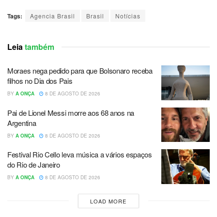
Tags:
Agencia Brasil
Brasil
Notícias
Leia
também
Moraes nega pedido para que Bolsonaro receba
filhos no Dia dos Pais
BY
A ONÇA
8 DE AGOSTO DE 2026
Pai de Lionel Messi morre aos 68 anos na
Argentina
BY
A ONÇA
8 DE AGOSTO DE 2026
Festival Rio Cello leva música a vários espaços
do Rio de Janeiro
BY
A ONÇA
8 DE AGOSTO DE 2026
LOAD MORE