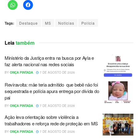
Tags:
Destaque
MS
Notícias
Polícia
Leia
também
Ministério da Justiça entra na busca por Ayla e
faz alerta nacional nas redes sociais
BY
ONÇA PINTADA
7 DE AGOSTO DE 2026
Reviravolta: mãe teria admitido que bebê não foi
sequestrada e polícia apura entrega por dívida do
pai
BY
ONÇA PINTADA
7 DE AGOSTO DE 2026
Ação leva orientação sobre violência a
trabalhadores e reforça rede de proteção em MS
BY
ONÇA PINTADA
7 DE AGOSTO DE 2026