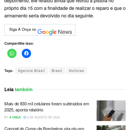
depoimento, ele relatou ainda que retirou a pistola no
próprio dia 15 com a finalidade de realizar o reparo e que o
armamento seria devolvido no dia seguinte.
Siga A Onça no
Compartilhe isso:
Tags:
Agencia Brasil
Brasil
Notícias
Leia
também
Mais de 830 mil celulares foram subtraídos em
2025, aponta relatório
BY
A ONÇA
6 DE AGOSTO DE 2026
Coronel do Corpo de Bombeiros vira réu em