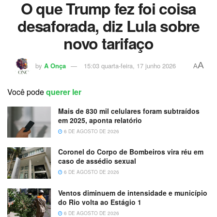
O que Trump fez foi coisa
desaforada, diz Lula sobre
novo tarifaço
A
by
A Onça
15:03 quarta-feira, 17 junho 2026
A
Você pode
querer ler
Mais de 830 mil celulares foram subtraídos
em 2025, aponta relatório
6 DE AGOSTO DE 2026
Coronel do Corpo de Bombeiros vira réu em
caso de assédio sexual
6 DE AGOSTO DE 2026
Ventos diminuem de intensidade e município
do Rio volta ao Estágio 1
6 DE AGOSTO DE 2026