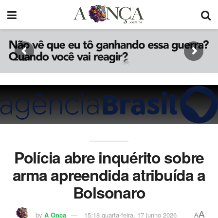
Polícia abre inquérito sobre
arma apreendida atribuída a
Bolsonaro
A
by
A Onça
15:18 quarta-feira, 17 junho 2026
A