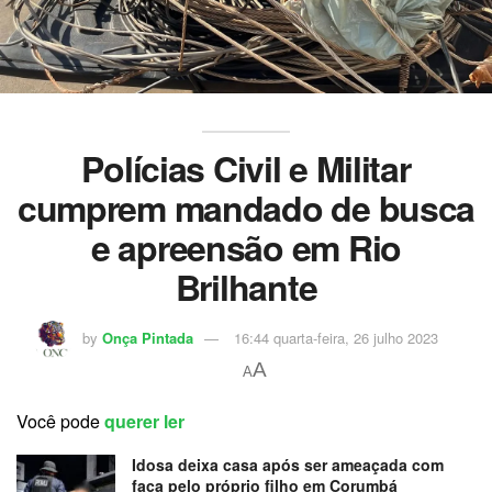
Polícias Civil e Militar
cumprem mandado de busca
e apreensão em Rio
Brilhante
by
Onça Pintada
16:44 quarta-feira, 26 julho 2023
A
A
Você pode
querer ler
Idosa deixa casa após ser ameaçada com
faca pelo próprio filho em Corumbá