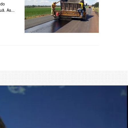
 do
ã. As...