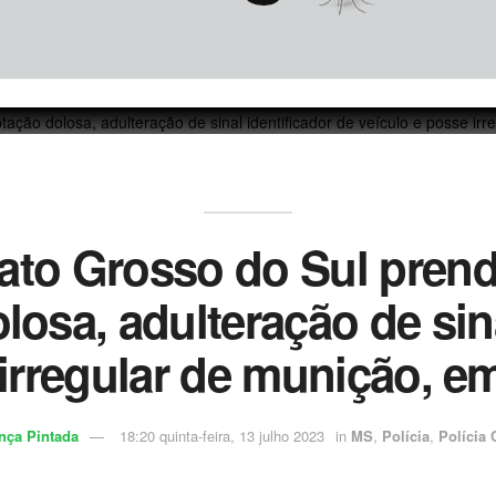
Mato Grosso do Sul pren
losa, adulteração de sina
 irregular de munição,
nça Pintada
18:20 quinta-feira, 13 julho 2023
in
MS
,
Polícia
,
Polícia C