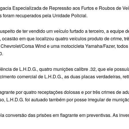
gacia Especializada de Repressão aos Furtos e Roubos de Veícu
s foram recuperados pela Unidade Policial.
 suspeito de ter vendido um veículo furtado a terceiro, a equipe
, ocasião em que localizou quatro veículos produto de crime, t
Chevrolet/Corsa Wind e uma motocicleta Yamaha/Fazer, todos f
0.
idência de L.H.D.G., quatro munições calibre .32, que ele possuí
ecimento comercial de L.H.D.G., as duas placas verdadeiras, ret
agrante por quatro receptações dolosas e por três crimes de adul
so, L.H.D.G. foi autuado também por posse irregular de munição 
ela conversão das prisões em flagrante em preventivas. As inv