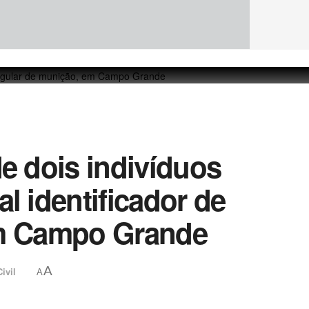
de dois indivíduos
l identificador de
 em Campo Grande
A
ivil
A