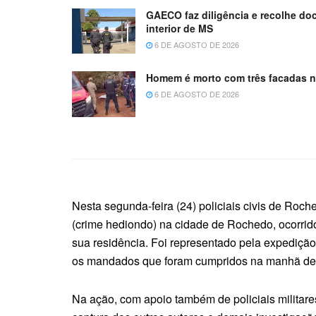
GAECO faz diligência e recolhe do
interior de MS
6 DE AGOSTO DE 2026
Homem é morto com três facadas n
6 DE AGOSTO DE 2026
Nesta segunda-feira (24) policiais civis de Roc
(crime hediondo) na cidade de Rochedo, ocorrido
sua residência. Foi representado pela expedição
os mandados que foram cumpridos na manhã des
Na ação, com apoio também de policiais militares