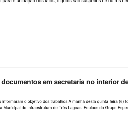
o para elucidação dos fatos, o quais são suspeitos de outros d
 documentos em secretaria no interior d
 informaram o objetivo dos trabalhos A manhã desta quinta-feira (6) fo
Municipal de Infraestrutura de Três Lagoas. Equipes do Grupo Espec