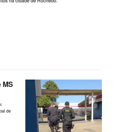
elitos na cidade de Rochedo.
e MS
i
ial de