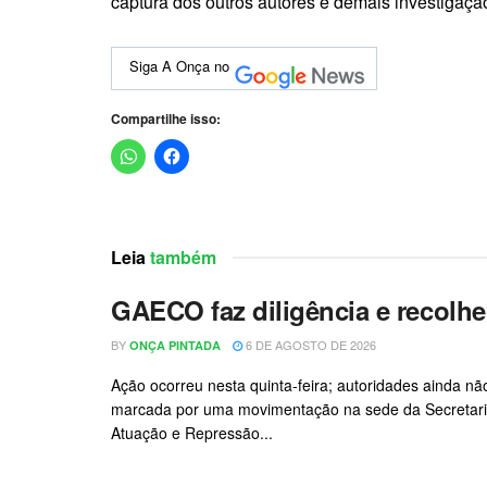
captura dos outros autores e demais investigaçã
Siga A Onça no
Compartilhe isso:
Leia
também
GAECO faz diligência e recolhe
BY
6 DE AGOSTO DE 2026
ONÇA PINTADA
Ação ocorreu nesta quinta-feira; autoridades ainda não
marcada por uma movimentação na sede da Secretaria 
Atuação e Repressão...