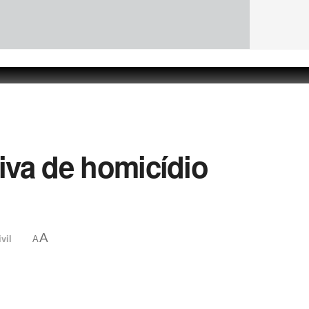
tiva de homicídio
A
vil
A