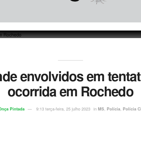
ende envolvidos em tenta
ocorrida em Rochedo
Onça Pintada
9:13 terça-feira, 25 julho 2023
in
MS
,
Polícia
,
Polícia Ci