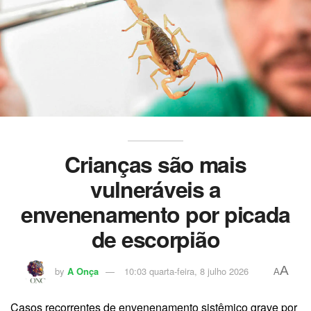
Crianças são mais
vulneráveis a
envenenamento por picada
de escorpião
A
by
A Onça
10:03 quarta-feira, 8 julho 2026
A
Casos recorrentes de envenenamento sistêmico grave por