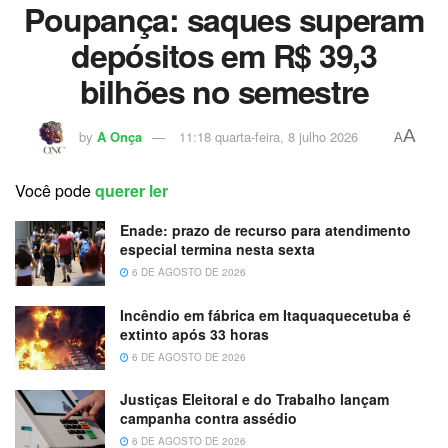
Poupança: saques superam
depósitos em R$ 39,3
bilhões no semestre
A
by
A Onça
11:18 quarta-feira, 8 julho 2026
A
Você pode
querer ler
Enade: prazo de recurso para atendimento
especial termina nesta sexta
6 DE AGOSTO DE 2026
Incêndio em fábrica em Itaquaquecetuba é
extinto após 33 horas
6 DE AGOSTO DE 2026
Justiças Eleitoral e do Trabalho lançam
campanha contra assédio
6 DE AGOSTO DE 2026