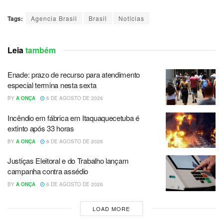
Tags:
Agencia Brasil
Brasil
Notícias
Leia
também
Enade: prazo de recurso para atendimento
especial termina nesta sexta
BY
A ONÇA
6 DE AGOSTO DE 2026
Incêndio em fábrica em Itaquaquecetuba é
extinto após 33 horas
BY
A ONÇA
6 DE AGOSTO DE 2026
Justiças Eleitoral e do Trabalho lançam
campanha contra assédio
BY
A ONÇA
6 DE AGOSTO DE 2026
LOAD MORE