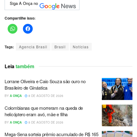
Siga A Onça no
Compartilhe isso:
Tags:
Agencia Brasil
Brasil
Notícias
Leia
também
Lorrane Oliveira e Caio Souza são ouro no
Brasileiro de Ginástica
BY
A ONÇA
8 DE AGOSTO DE 2026
Colombianas que morreram na queda de
helicóptero eram avó, mãe e filha
BY
A ONÇA
8 DE AGOSTO DE 2026
Mega-Sena sorteia prêmio acumulado de R$ 165