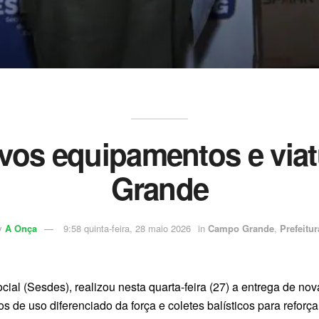
vos equipamentos e via
Grande
y
A Onça
9:58 quinta-feira, 28 maio 2026
in
Campo Grande
,
Prefeitur
ial (Sesdes), realizou nesta quarta-feira (27) a entrega de no
 de uso diferenciado da força e coletes balísticos para reforç