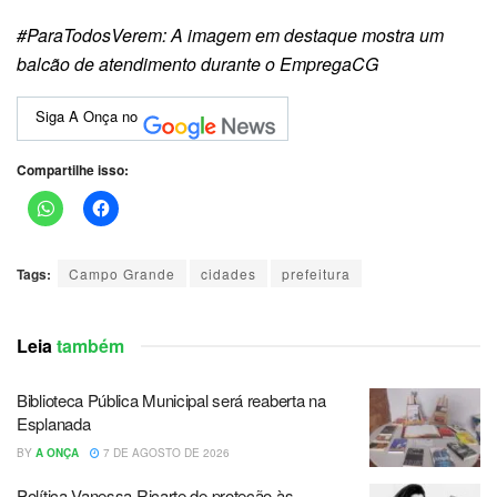
#ParaTodosVerem: A imagem em destaque mostra um
balcão de atendimento durante o EmpregaCG
Siga A Onça no
Compartilhe isso:
Tags:
Campo Grande
cidades
prefeitura
Leia
também
Biblioteca Pública Municipal será reaberta na
Esplanada
BY
A ONÇA
7 DE AGOSTO DE 2026
Política Vanessa Ricarte de proteção às