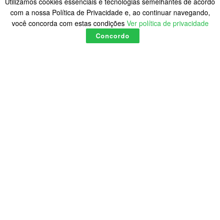
Utilizamos cookies essenciais e tecnologias semelhantes de acordo
com a nossa Política de Privacidade e, ao continuar navegando,
Vacinação casa a casa fortalece barreira contra
você concorda com estas condições
Ver política de privacidade
a raiva em Campo Grande
Concordo
BY
A ONÇA
5 DE AGOSTO DE 2026
Funesp reúne esporte e lazer nos 127 anos da
Capital
BY
A ONÇA
5 DE AGOSTO DE 2026
Prefeitura e Fecomércio alinham projetos e
parcerias para Capital
BY
A ONÇA
5 DE AGOSTO DE 2026
LOAD MORE
Home
Política de Cookies
Posts