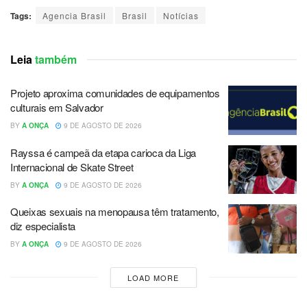
Tags:
Agencia Brasil
Brasil
Notícias
Leia
também
Projeto aproxima comunidades de equipamentos
culturais em Salvador
BY
A ONÇA
9 DE AGOSTO DE 2026
Rayssa é campeã da etapa carioca da Liga
Internacional de Skate Street
BY
A ONÇA
9 DE AGOSTO DE 2026
Queixas sexuais na menopausa têm tratamento,
diz especialista
BY
A ONÇA
9 DE AGOSTO DE 2026
LOAD MORE