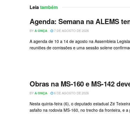
Leia
também
Agenda:
Semana na ALEMS tem 
BY
7 DE AGOSTO DE 2026
A ONÇA
A agenda de 10 a 14 de agosto na Assembleia Legisl
reuniões de comissões e uma sessão solene confirmada
Obras na MS-160 e MS-142 deve
BY
6 DE AGOSTO DE 2026
A ONÇA
Nesta quinta-feira (6), o deputado estadual Zé Teixei
asfalto na rodovia MS-160, no trecho da fronteira, e