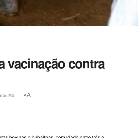
a vacinação contra
A
nte
,
MS
A
ras bovinas e bubalinas, com idade entre três e