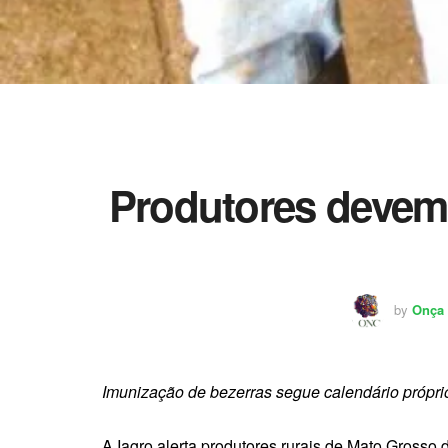
Produtores devem 
by
Onça 
Imunização de bezerras segue calendário próprio
A Iagro alerta produtores rurais de Mato Grosso