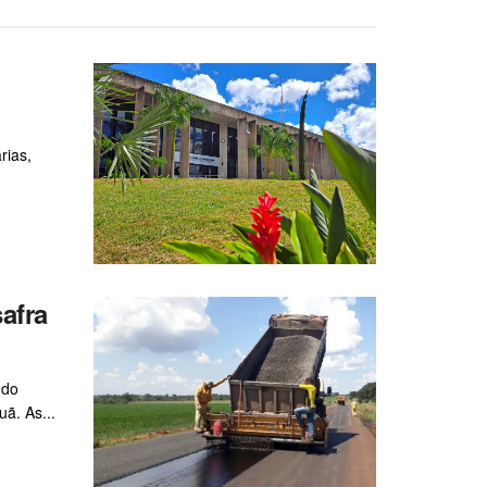
rias,
afra
 do
ã. As...