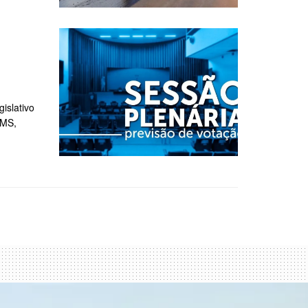
islativo
CMS,