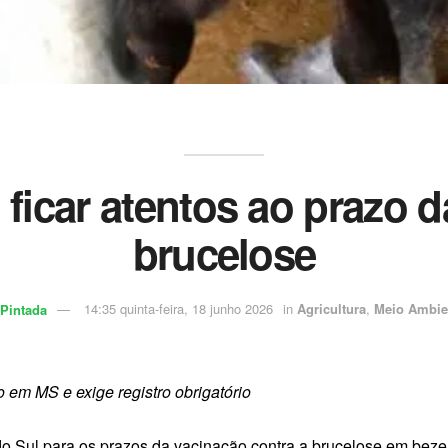
ficar atentos ao prazo d
brucelose
Pintada
14:35 quinta-feira, 18 junho 2026
in
Agricultura
,
Meio Ambie
 em MS e exige registro obrigatório
 do Sul para os prazos da vacinação contra a brucelose em bezer