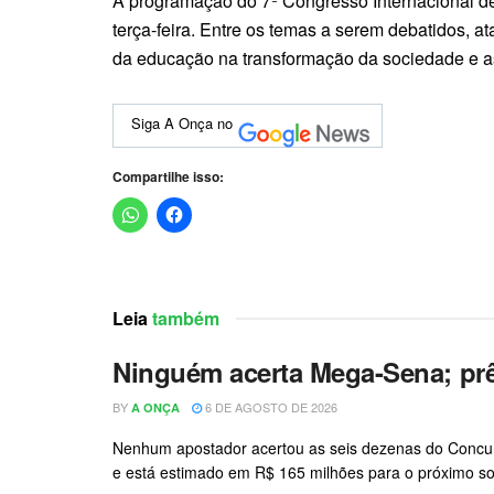
A programação do 7º Congresso Internacional d
terça-feira. Entre os temas a serem debatidos, 
da educação na transformação da sociedade e as
Siga A Onça no
Compartilhe isso:
Leia
também
Ninguém acerta Mega-Sena; pr
BY
6 DE AGOSTO DE 2026
A ONÇA
Nenhum apostador acertou as seis dezenas do Concurs
e está estimado em R$ 165 milhões para o próximo sort