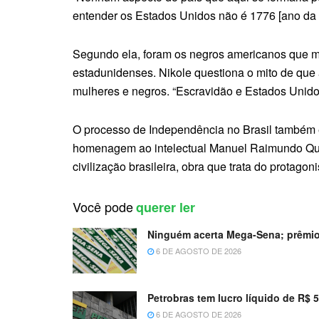
entender os Estados Unidos não é 1776 [ano da 
Segundo ela, foram os negros americanos que mov
estadunidenses. Nikole questiona o mito de que 
mulheres e negros. “Escravidão e Estados Unid
O processo de Independência no Brasil também é
homenagem ao intelectual Manuel Raimundo Querin
civilização brasileira, obra que trata do protag
Você pode
querer ler
Ninguém acerta Mega-Sena; prêmio
6 DE AGOSTO DE 2026
Petrobras tem lucro líquido de R$ 
6 DE AGOSTO DE 2026