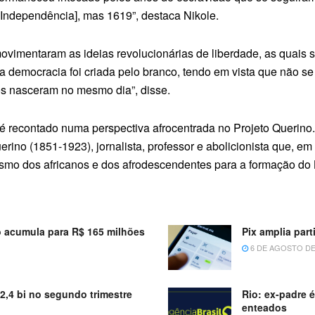
Independência], mas 1619”, destaca Nikole.
imentaram as ideias revolucionárias de liberdade, as quais s
a democracia foi criada pelo branco, tendo em vista que não s
os nasceram no mesmo dia”, disse.
 recontado numa perspectiva afrocentrada no Projeto Querino. 
o (1851-1923), jornalista, professor e abolicionista que, em 
onismo dos africanos e dos afrodescendentes para a formação do 
 acumula para R$ 165 milhões
Pix amplia par
6 DE AGOSTO DE
52,4 bi no segundo trimestre
Rio: ex-padre 
enteados