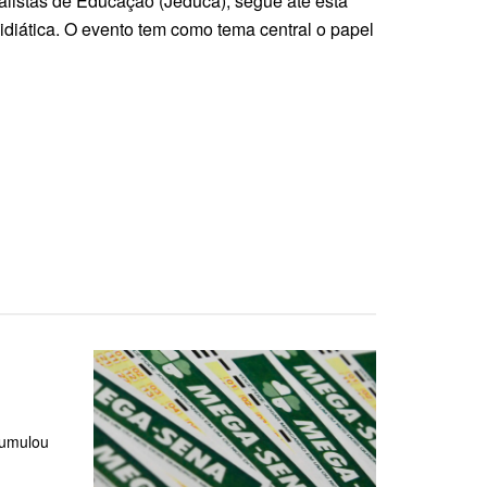
listas de Educação (Jeduca), segue até esta
idiática. O evento tem como tema central o papel
cumulou