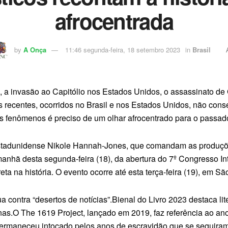
afrocentrada
by
A Onça
11:46 segunda-feira, 18 setembro 2023
in
Brasil
, a invasão ao Capitólio nos Estados Unidos, o assassinato de
s recentes, ocorridos no Brasil e nos Estados Unidos, não con
ses fenômenos é preciso de um olhar afrocentrado para o passad
estadunidense Nikole Hannah-Jones, que comandam as produções
 manhã desta segunda-feira (18), da abertura do 7º Congresso 
ta na história. O evento ocorre até esta terça-feira (19), em Sã
 contra “desertos de notícias”.Bienal do Livro 2023 destaca lit
tinas.O The 1619 Project, lançado em 2019, faz referência ao a
ermaneceu intocado pelos anos de escravidão que se seguiram”