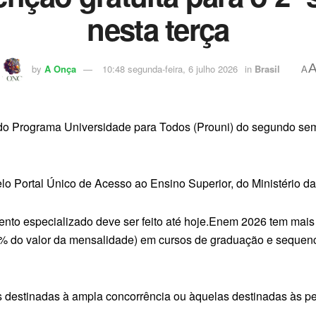
nesta terça
by
A Onça
10:48 segunda-feira, 6 julho 2026
in
Brasil
A
o do Programa Universidade para Todos (Prouni) do segundo seme
elo Portal Único de Acesso ao Ensino Superior, do Ministério
to especializado deve ser feito até hoje.Enem 2026 tem mais de
50% do valor da mensalidade) em cursos de graduação e sequenci
as destinadas à ampla concorrência ou àquelas destinadas às 