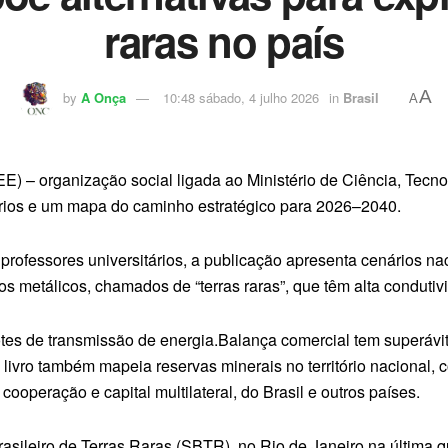
raras no país
A
by
A Onça
10:48 sábado, 4 julho 2026
in
Brasil
A
E) – organização social ligada ao Ministério de Ciência, Tecn
enários e um mapa do caminho estratégico para 2026–2040.
rofessores universitários, a publicação apresenta cenários nac
s metálicos, chamados de “terras raras”, que têm alta condutivi
 lotes de transmissão de energia.Balança comercial tem superá
O livro também mapeia reservas minerais no território nacional
ooperação e capital multilateral, do Brasil e outros países.
asileiro de Terras Raras (SBTR), no Rio de Janeiro na última qu