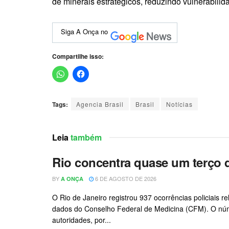
de minerais estratégicos, reduzindo vulnerabili
Siga A Onça no
Compartilhe isso:
Tags:
Agencia Brasil
Brasil
Notícias
Leia
também
Rio concentra quase um terço d
BY
6 DE AGOSTO DE 2026
A ONÇA
O Rio de Janeiro registrou 937 ocorrências policiais 
dados do Conselho Federal de Medicina (CFM). O núm
autoridades, por...