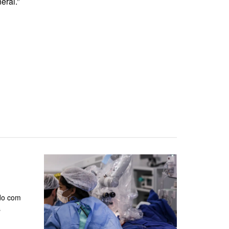
eral.”
rdo com
s