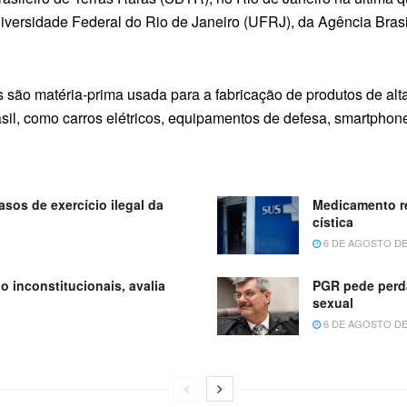
versidade Federal do Rio de Janeiro (UFRJ), da Agência Brasi
 são matéria-prima usada para a fabricação de produtos de alt
il, como carros elétricos, equipamentos de defesa, smartphones
sos de exercício ilegal da
Medicamento re
cística
6 DE AGOSTO DE
o inconstitucionais, avalia
PGR pede perda
sexual
6 DE AGOSTO DE