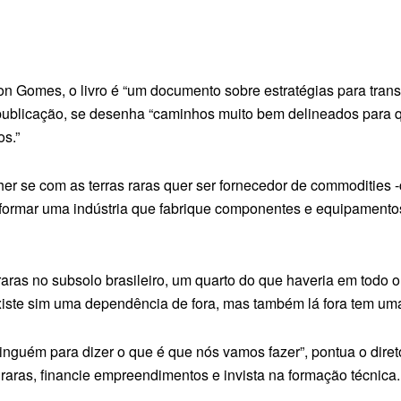
 Gomes, o livro é “um documento sobre estratégias para transf
publicação, se desenha “caminhos muito bem delineados para qu
os.”
er se com as terras raras quer ser fornecedor de commodities 
u formar uma indústria que fabrique componentes e equipamentos
 raras no subsolo brasileiro, um quarto do que haveria em todo 
“Existe sim uma dependência de fora, mas também lá fora tem u
ninguém para dizer o que é que nós vamos fazer”, pontua o di
ras raras, financie empreendimentos e invista na formação técn