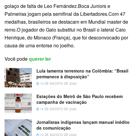
golaço de falta de Leo Fernández.Boca Juniors e
Palmeiras jogam pela semifinal da Libertadores.Com 47
medalhas, brasileiros se destacam em Mundial master de
remo.O jogador do Galo substitui no Brasil o lateral Caio
Henrique, do Monaco (França), que foi desconvocado por
causa de uma entorse no joelho.
Você pode
querer ler
Lula lamenta terremoto na Colômbia: “Brasil
permanece à disposição”
10 DE AGOSTO DE 2026
Estações do Metrô de São Paulo recebem
campanha de vacinação
10 DE AGOSTO DE 2026
Jornalistas indígenas lançam manual inédito
de comunicação
10 DE AGOSTO DE 2026