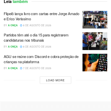
Leia
também
Flipelô lança livro com cartas entre Jorge Amado
e Erico Verissimo
BY
A ONÇA
8 DE AGOSTO DE 2026
Partidos têm até o dia 15 para registrarem
candidaturas nos tribunais
BY
A ONÇA
8 DE AGOSTO DE 2026
AGU se reúne com Discord e cobra proteção de
crianças na plataforma
BY
A ONÇA
7 DE AGOSTO DE 2026
LOAD MORE