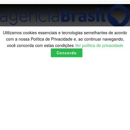
Utilizamos cookies essenciais e tecnologias semelhantes de acordo
com a nossa Política de Privacidade e, ao continuar navegando,
Cacique Raoni fará cirurgia
você concorda com estas condições
Ver política de privacidade
Concordo
de desobstrução intestinal
neste sábado
A
by
A Onça
13:18 sábado, 20 junho 2026
A
O cacique Raoni Metukire, de 94 anos, será submetido,
neste sábado (20), a uma cirurgia de desobstrução
intestinal no Hospital São Paulo (HSP), da Universidade
Federal de São Paulo (Unifesp), na capital paulista.