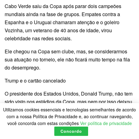
Cabo Verde saiu da Copa após parar dois campeões
mundiais ainda na fase de grupos. Empates contra a
Espanha e o Uruguai chamaram atenção e o goleiro
Vozinha, um veterano de 40 anos de idade, virou
celebridade nas redes sociais.
Ele chegou na Copa sem clube, mas, se considerarmos
sua atuação no torneio, ele não ficará muito tempo na fila
do desemprego.
Trump e o cartão cancelado
O presidente dos Estados Unidos, Donald Trump, não tem
sido visto nos estádios da Copa, mas nem por isso deixou
de participar do mundial. E da pior forma possível. Na
Utilizamos cookies essenciais e tecnologias semelhantes de acordo
com a nossa Política de Privacidade e, ao continuar navegando,
partida entre Estados Unidos e Bósnia, pela fase de 16
você concorda com estas condições
Ver política de privacidade
avos de final, o atacante norte-americano Balogun fez uma
Concordo
falta mais grave, pisando no tornozelo do adversário. O