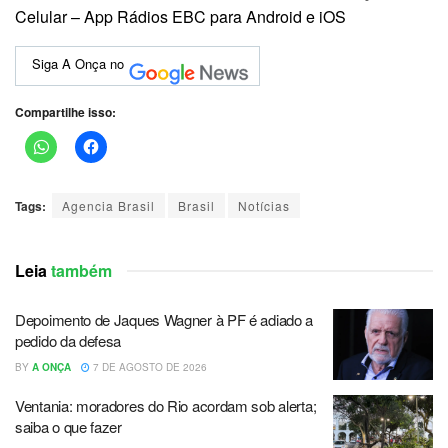
Celular – App Rádios EBC para Android e iOS
Siga A Onça no
Compartilhe isso:
Tags:
Agencia Brasil
Brasil
Notícias
Leia
também
Depoimento de Jaques Wagner à PF é adiado a
pedido da defesa
BY
A ONÇA
7 DE AGOSTO DE 2026
Ventania: moradores do Rio acordam sob alerta;
saiba o que fazer