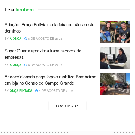
Leia
também
Adoção: Praça Bolívia sedia feira de cães neste
domingo
BY
A ONÇA
6 DE AGOSTO DE 2026
Super Quarta aproxima trabalhadores de
empresas
BY
A ONÇA
6 DE AGOSTO DE 2026
Ar-condicionado pega fogo e mobiliza Bombeiros
em loja no Centro de Campo Grande
BY
ONÇA PINTADA
6 DE AGOSTO DE 2026
LOAD MORE