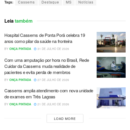
Tags:
Cassems
Destaque
MS
Notícias
Leia
também
Hospital Cassems de Ponta Porã celebra 19
anos como pilar da saúde na fronteira
BY
ONÇA PINTADA
31 DE JULHO DE 2026
Com uma amputação por hora no Brasil, Rede
Cuidar da Cassems muda realidade de
pacientes e evita perda de membros
BY
ONÇA PINTADA
27 DE JULHO DE 2026
Cassems amplia atendimento com nova unidade
de exames em Três Lagoas
BY
ONÇA PINTADA
21 DE JULHO DE 2026
LOAD MORE