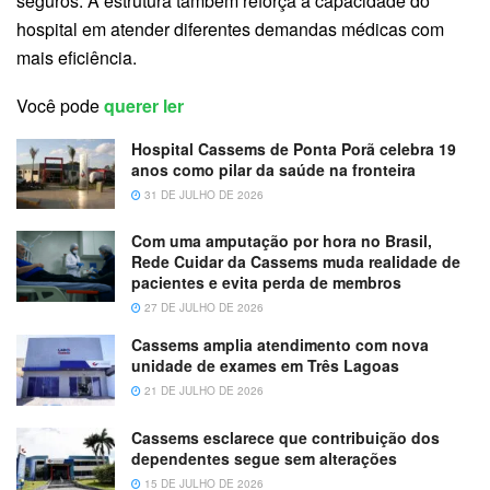
seguros. A estrutura também reforça a capacidade do
hospital em atender diferentes demandas médicas com
mais eficiência.
Você pode
querer ler
Hospital Cassems de Ponta Porã celebra 19
anos como pilar da saúde na fronteira
31 DE JULHO DE 2026
Com uma amputação por hora no Brasil,
Rede Cuidar da Cassems muda realidade de
pacientes e evita perda de membros
27 DE JULHO DE 2026
Cassems amplia atendimento com nova
unidade de exames em Três Lagoas
21 DE JULHO DE 2026
Cassems esclarece que contribuição dos
dependentes segue sem alterações
15 DE JULHO DE 2026