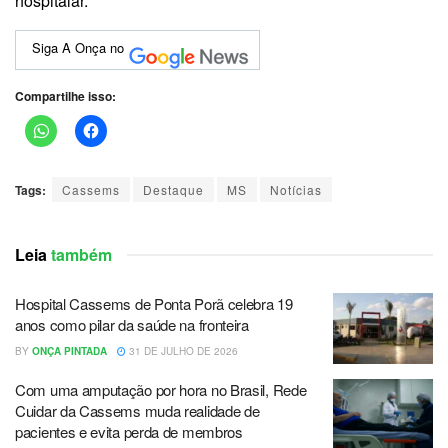
hospitalar.
Siga A Onça no
Compartilhe isso:
Tags:
Cassems
Destaque
MS
Notícias
Leia
também
Hospital Cassems de Ponta Porã celebra 19
anos como pilar da saúde na fronteira
BY
ONÇA PINTADA
31 DE JULHO DE 2026
Com uma amputação por hora no Brasil, Rede
Cuidar da Cassems muda realidade de
pacientes e evita perda de membros