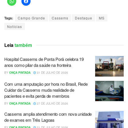
Tags:
Campo Grande
Cassems
Destaque
MS
Notícias
Leia
também
Hospital Cassems de Ponta Porã celebra 19
anos como pilar da saúde na fronteira
BY
ONÇA PINTADA
31 DE JULHO DE 2026
Com uma amputação por hora no Brasil, Rede
Cuidar da Cassems muda realidade de
pacientes e evita perda de membros
BY
ONÇA PINTADA
27 DE JULHO DE 2026
Cassems amplia atendimento com nova unidade
de exames em Três Lagoas
BY
ONÇA PINTADA
21 DE JULHO DE 2026