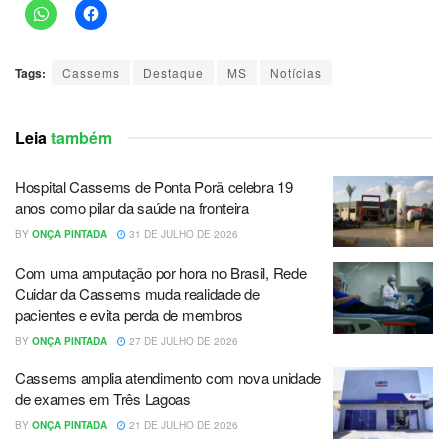
Tags:
Cassems
Destaque
MS
Notícias
Leia
também
Hospital Cassems de Ponta Porã celebra 19
anos como pilar da saúde na fronteira
BY
ONÇA PINTADA
31 DE JULHO DE 2026
Com uma amputação por hora no Brasil, Rede
Cuidar da Cassems muda realidade de
pacientes e evita perda de membros
BY
ONÇA PINTADA
27 DE JULHO DE 2026
Cassems amplia atendimento com nova unidade
de exames em Três Lagoas
BY
ONÇA PINTADA
21 DE JULHO DE 2026