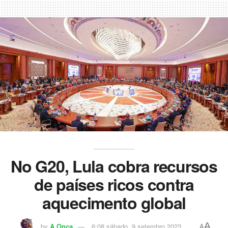
No G20, Lula cobra recursos
de países ricos contra
aquecimento global
A
by
A Onça
6:08 sábado, 9 setembro 2023
A