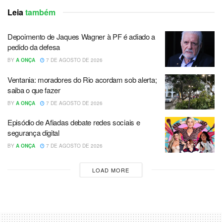
Leia
também
Depoimento de Jaques Wagner à PF é adiado a
pedido da defesa
BY
A ONÇA
7 DE AGOSTO DE 2026
Ventania: moradores do Rio acordam sob alerta;
saiba o que fazer
BY
A ONÇA
7 DE AGOSTO DE 2026
Episódio de Afiadas debate redes sociais e
segurança digital
BY
A ONÇA
7 DE AGOSTO DE 2026
LOAD MORE