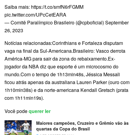
Saiba mais: https://t.co/smfN6rFGMM
pic.twitter.com/UPcCetEARA
— Comitê Paralímpico Brasileiro (@cpboficial) September
26, 2023
Notícias relacionadas:Corinthians e Fortaleza disputam
vaga na final da Sul-Americana.Brasileiro: Vasco derrota
América-MG para sair da zona do rebaixamento.Ex-
jogador da NBA diz que esporte é um microcosmo do
mundo.Com o tempo de 1h13min48s, Jéssica Messali
ficou atrás apenas da australiana Lauren Parker (ouro com
1h10min38s) e da norte-americana Kendall Gretsch (prata
com 1h11min19s).
Você pode
querer ler
Maiores campeões, Cruzeiro e Grêmio vão às
quartas da Copa do Brasil