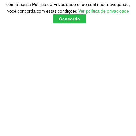
com a nossa Política de Privacidade e, ao continuar navegando,
você concorda com estas condições
Ver política de privacidade
Concordo
Futsal abre portas e fomenta
o futebol de meninas e
mulheres no Brasil
A
by
A Onça
13:17 quinta-feira, 31 agosto 2023
A
O que as goleiras Bárbara, Lelê e Camila; as zagueiras
Rafaelle, Mônica e Kathellen, as laterais Tamires e
Bruninha e as atacantes Geyse, Debinha e Marta têm em
comum além de terem representado o Brasil na última