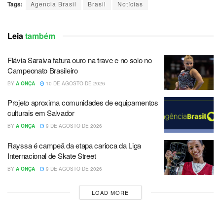
Tags:
Agencia Brasil
Brasil
Notícias
Leia
também
Flávia Saraiva fatura ouro na trave e no solo no
Campeonato Brasileiro
BY
A ONÇA
10 DE AGOSTO DE 2026
Projeto aproxima comunidades de equipamentos
culturais em Salvador
BY
A ONÇA
9 DE AGOSTO DE 2026
Rayssa é campeã da etapa carioca da Liga
Internacional de Skate Street
BY
A ONÇA
9 DE AGOSTO DE 2026
LOAD MORE