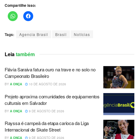
Compartilhe isso:
Tags:
Agencia Brasil
Brasil
Notícias
Leia
também
Flávia Saraiva fatura ouro na trave e no solo no
Campeonato Brasileiro
BY
A ONÇA
10 DE AGOSTO DE 2026
Projeto aproxima comunidades de equipamentos
culturais em Salvador
BY
A ONÇA
9 DE AGOSTO DE 2026
Rayssa é campeã da etapa carioca da Liga
Internacional de Skate Street
BY
A ONÇA
9 DE AGOSTO DE 2026