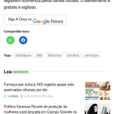
registrem ocorrência pelos canais oficiais. O atendimento é
gratuito e sigiloso.
Siga A Onça no
Compartilhe isso:
Tags:
Destaque
MS
Notícias
política
serviços
Leia
também
Fumaça que sufoca: MS registra quase seis
queimadas urbanas por dia
BY
A ONÇA
7 DE AGOSTO DE 2026
Política Vanessa Ricarte de proteção às
mulheres será lançada em Campo Grande no