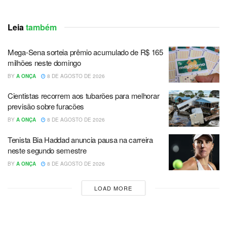
Leia
também
Mega-Sena sorteia prêmio acumulado de R$ 165
milhões neste domingo
BY
A ONÇA
8 DE AGOSTO DE 2026
Cientistas recorrem aos tubarões para melhorar
previsão sobre furacões
BY
A ONÇA
8 DE AGOSTO DE 2026
Tenista Bia Haddad anuncia pausa na carreira
neste segundo semestre
BY
A ONÇA
8 DE AGOSTO DE 2026
LOAD MORE