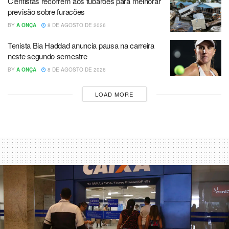
Cientistas recorrem aos tubarões para melhorar
previsão sobre furacões
BY
A ONÇA
8 DE AGOSTO DE 2026
Tenista Bia Haddad anuncia pausa na carreira
neste segundo semestre
BY
A ONÇA
8 DE AGOSTO DE 2026
LOAD MORE