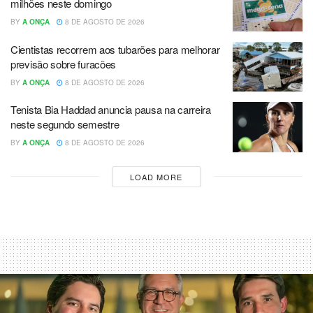
milhões neste domingo
BY
A ONÇA
8 DE AGOSTO DE 2026
Cientistas recorrem aos tubarões para melhorar
previsão sobre furacões
BY
A ONÇA
8 DE AGOSTO DE 2026
Tenista Bia Haddad anuncia pausa na carreira
neste segundo semestre
BY
A ONÇA
8 DE AGOSTO DE 2026
LOAD MORE