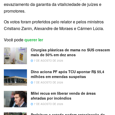
esvaziamento da garantia da vitaliciedade de juízes e
promotores.
Os votos foram proferidos pelo relator e pelos ministros
Cristiano Zanin, Alexandre de Moraes e Cármen Lúcia.
Você pode
querer ler
Cirurgias plásticas de mama no SUS crescem
mais de 50% em dez anos
7 DE AGOSTO DE 2026
Dino aciona PF após TCU apontar R$ 55,4
milhões em emendas suspeitas
7 DE AGOSTO DE 2026
Milei recua em liberar venda de áreas
afetadas por incêndios
7 DE AGOSTO DE 2026
Prefeitura e estado pedem antecipação do