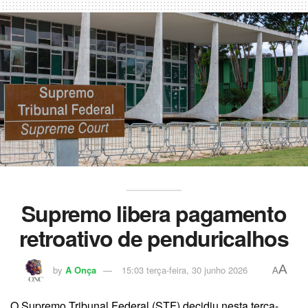
Supremo libera pagamento
retroativo de penduricalhos
A
by
A Onça
15:03 terça-feira, 30 junho 2026
A
O Supremo Tribunal Federal (STF) decidiu nesta terça-