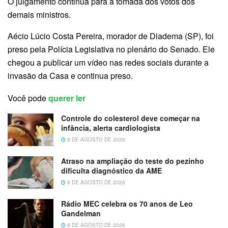
O julgamento continua para a tomada dos votos dos
demais ministros.
Aécio Lúcio Costa Pereira, morador de Diadema (SP), foi
preso pela Polícia Legislativa no plenário do Senado. Ele
chegou a publicar um vídeo nas redes sociais durante a
invasão da Casa e continua preso.
Você pode
querer ler
Controle do colesterol deve começar na
infância, alerta cardiologista
8 DE AGOSTO DE 2026
Atraso na ampliação do teste do pezinho
dificulta diagnóstico da AME
8 DE AGOSTO DE 2026
Rádio MEC celebra os 70 anos de Leo
Gandelman
8 DE AGOSTO DE 2026