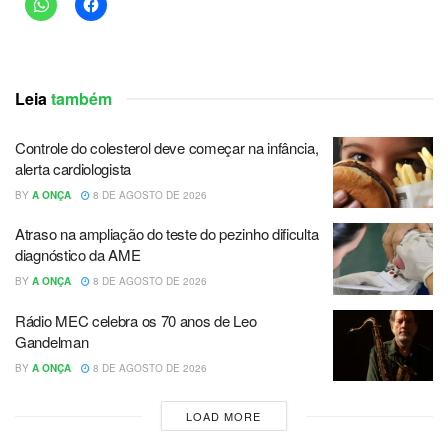
Leia
também
Controle do colesterol deve começar na infância,
alerta cardiologista
BY
A ONÇA
8 DE AGOSTO DE 2026
Atraso na ampliação do teste do pezinho dificulta
diagnóstico da AME
BY
A ONÇA
8 DE AGOSTO DE 2026
Rádio MEC celebra os 70 anos de Leo
Gandelman
BY
A ONÇA
8 DE AGOSTO DE 2026
LOAD MORE