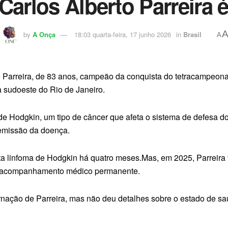
 Carlos Alberto Parreira 
by
A Onça
18:03 quarta-feira, 17 junho 2026
in
Brasil
A
to Parreira, de 83 anos, campeão da conquista do tetracampeon
a sudoeste do Rio de Janeiro.
de Hodgkin, um tipo de câncer que afeta o sistema de defesa d
remissão da doença.
rata linfoma de Hodgkin há quatro meses.Mas, em 2025, Parreira
m acompanhamento médico permanente.
rnação de Parreira, mas não deu detalhes sobre o estado de saú