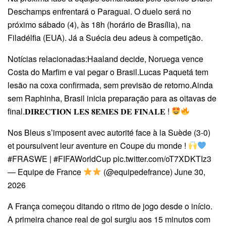
Deschamps enfrentará o Paraguai. O duelo será no
próximo sábado (4), às 18h (horário de Brasília), na
Filadélfia (EUA). Já a Suécia deu adeus à competição.
Notícias relacionadas:Haaland decide, Noruega vence
Costa do Marfim e vai pegar o Brasil.Lucas Paquetá tem
lesão na coxa confirmada, sem previsão de retorno.Ainda
sem Raphinha, Brasil inicia preparação para as oitavas de
final.𝐃𝐈𝐑𝐄𝐂𝐓𝐈𝐎𝐍 𝐋𝐄𝐒 𝟖𝐄̀𝐌𝐄𝐒 𝐃𝐄 𝐅𝐈𝐍𝐀𝐋𝐄 !
Nos Bleus s’imposent avec autorité face à la Suède (3-0)
et poursuivent leur aventure en Coupe du monde !
#FRASWE | #FIFAWorldCup pic.twitter.com/oT7XDKTIz3
— Equipe de France
(@equipedefrance) June 30,
2026
A França começou ditando o ritmo de jogo desde o início.
A primeira chance real de gol surgiu aos 15 minutos com