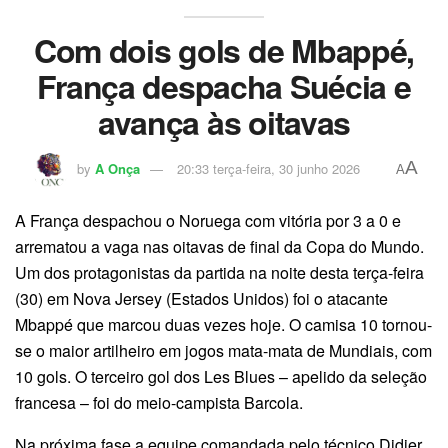
Com dois gols de Mbappé,
França despacha Suécia e
avança às oitavas
A
by
A Onça
20:33 terça-feira, 30 junho 2026
A
A França despachou o Noruega com vitória por 3 a 0 e
arrematou a vaga nas oitavas de final da Copa do Mundo.
Um dos protagonistas da partida na noite desta terça-feira
(30) em Nova Jersey (Estados Unidos) foi o atacante
Mbappé que marcou duas vezes hoje. O camisa 10 tornou-
se o maior artilheiro em jogos mata-mata de Mundiais, com
10 gols. O terceiro gol dos Les Blues – apelido da seleção
francesa – foi do meio-campista Barcola.
Na próxima fase a equipe comandada pelo técnico Didier