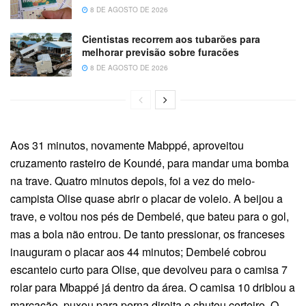
8 DE AGOSTO DE 2026
Cientistas recorrem aos tubarões para
melhorar previsão sobre furacões
8 DE AGOSTO DE 2026
Aos 31 minutos, novamente Mabppé, aproveitou
cruzamento rasteiro de Koundé, para mandar uma bomba
na trave. Quatro minutos depois, foi a vez do meio-
campista Olise quase abrir o placar de voleio. A beijou a
trave, e voltou nos pés de Dembelé, que bateu para o gol,
mas a bola não entrou. De tanto pressionar, os franceses
inauguram o placar aos 44 minutos; Dembelé cobrou
escanteio curto para Olise, que devolveu para o camisa 7
rolar para Mbappé já dentro da área. O camisa 10 driblou a
marcação, puxou para perna direita e chutou certeiro. O