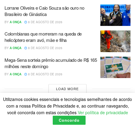
Lorrane Oliveira e Caio Souza são ouro no
Brasileiro de Ginástica
BY
A ONÇA
8 DE AGOSTO DE 2026
Colombianas que morreram na queda de
helicóptero eram avó, mãe e filha
BY
A ONÇA
8 DE AGOSTO DE 2026
Mega-Sena sorteia prêmio acumulado de R$ 165
milhões neste domingo
BY
A ONÇA
8 DE AGOSTO DE 2026
LOAD MORE
Utilizamos cookies essenciais e tecnologias semelhantes de acordo
com a nossa Política de Privacidade e, ao continuar navegando,
você concorda com estas condições
Ver política de privacidade
Concordo
Home
Política de Cookies
Posts