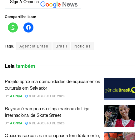
Siga A Onça no
Compartilhe isso:
Tags:
Agencia Brasil
Brasil
Notícias
Leia
também
Projeto aproxima comunidades de equipamentos
culturais em Salvador
BY
A ONÇA
9 DE AGOSTO DE 2026
Rayssa é campeã da etapa carioca da Liga
Internacional de Skate Street
BY
A ONÇA
9 DE AGOSTO DE 2026
Queixas sexuais na menopausa têm tratamento,