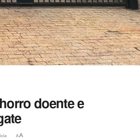
horro doente e
gate
A
ícia
A