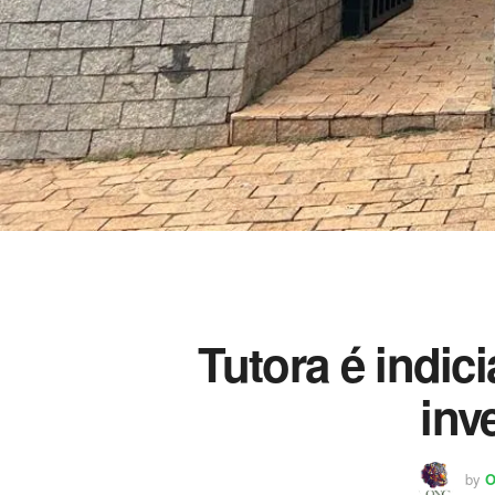
Tutora é indi
inv
by
O