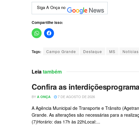
Siga A Onça no
Compartilhe isso:
Tags:
Campo Grande
Destaque
MS
Notícias
Leia
também
Confira as interdiçõesprograma
BY
7 DE AGOSTO DE 2026
A ONÇA
A Agência Municipal de Transporte e Trânsito (Agetra
Grande. As alterações são necessárias para a realiza
(7)Horário: das 17h às 22hLocal:...