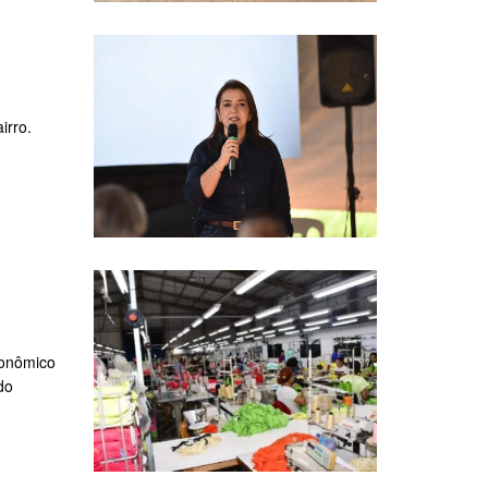
irro.
conômico
do