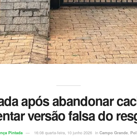
ciada após abandonar cac
entar versão falsa do res
nça Pintada
16:08 quarta-feira, 10 junho 2026
in
Campo Grande
,
Pol